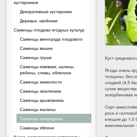
кустарников
Декоративные кустарники
Деревья, хвойники
Саженцы плодово-ягодных культур
Саженцы винограда плодового
Саженцы вишни
Саженцы груши
Куст среднерос
Саженцы ежевики, калины,
Ягоды очень кру
рябины, сливы, облепихи
толщины, без о
Саженцы жимолости
сладкий (4,5 б
сухие вещества 
Саженцы земляники
аскорбиновая ки
Саженцы крыжовника
Сорт зимостойк
Саженцы малины
росе и галлово
Саженцы смородины
клещом до 1,0 б
максимальная - 4
Саженцы яблони
Книги, методические материалы