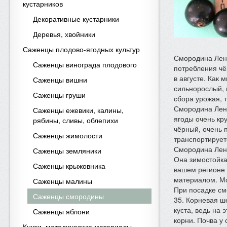
кустарников
Декоративные кустарники
Деревья, хвойники
Саженцы плодово-ягодных культур
Смородина Лент
Саженцы винограда плодового
потребления чё
в августе. Как 
Саженцы вишни
сильнорослый, 
Саженцы груши
сбора урожая, т
Смородина Лентя
Саженцы ежевики, калины,
ягоды очень кру
рябины, сливы, облепихи
чёрный, очень 
Саженцы жимолости
транспортирует
Смородина Лент
Саженцы земляники
Она зимостойка
Саженцы крыжовника
вашем регионе 
материалом. Мо
Саженцы малины
При посадке см
Саженцы смородины
35. Корневая ш
куста, ведь на
Саженцы яблони
корни. Почва у
Книги, методические материалы