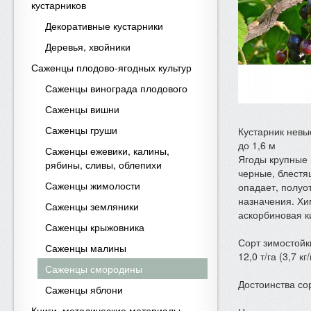
кустарников
Декоративные кустарники
Деревья, хвойники
Саженцы плодово-ягодных культур
Саженцы винограда плодового
Саженцы вишни
Саженцы груши
Кустарник невыс
до 1,6 м
Саженцы ежевики, калины,
Ягоды крупные (
рябины, сливы, облепихи
черные, блестя
Саженцы жимолости
опадает, полуо
назначения. Хим
Саженцы земляники
аскорбиновая ки
Саженцы крыжовника
Сорт зимостойк
Саженцы малины
12,0 т/га (3,7 кг/
Саженцы смородины
Достоинства со
Саженцы яблони
Книги, методические материалы