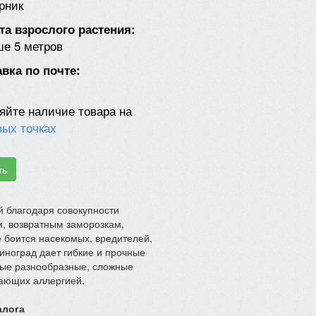
рник
а взрослого растения:
е 5 метров
вка по почте:
яйте наличие товара на
вых точках
ть
й благодаря совокупности
м, возвратным заморозкам,
е боится насекомых, вредителей,
виноград дает гибкие и прочные
амые разнообразные, сложные
дающих аллергией.
алога