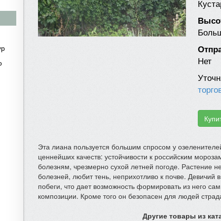
Куста
Высот
Больш
ур
Отпра
Нет
о
Уточн
торго
Купи
Эта лиана пользуется большим спросом у озеленителе
ценнейших качеств: устойчивости к российским мороза
болезням, чрезмерно сухой летней погоде. Растение н
болезней, любит тень, неприхотливо к почве. Девичий 
побеги, что дает возможность формировать из него с
композиции. Кроме того он безопасен для людей стра
Другие товары из кат