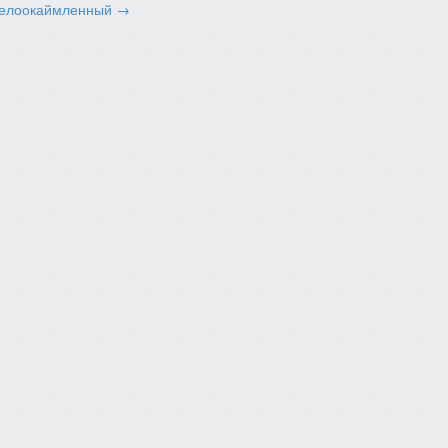
белоокаймленный →