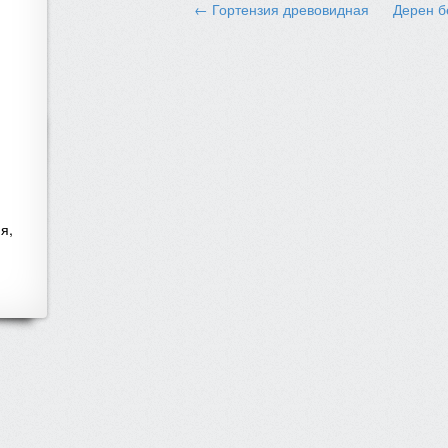
← Гортензия древовидная
Дерен 
я,