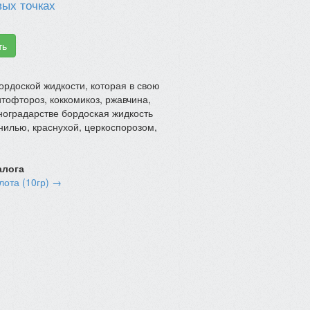
вых точках
ть
ордоской жидкости, которая в свою
тофтороз, коккомикоз, ржавчина,
иноградарстве бордоская жидкость
нилью, краснухой, церкоспорозом,
алога
лота (10гр) →