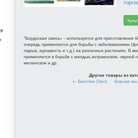
торго
Купи
ур
"Бордоская смесь» - используется для приготовления б
о
очередь применяется для борьбы с заболеваниями (фи
парша, курчавость и т.д.) на различных растениях. В в
применяется в борьбе с милдью,антракнозом, черной г
меланозом и др.
Другие товары из кат
← Биотлин (3мл)
Борная кис