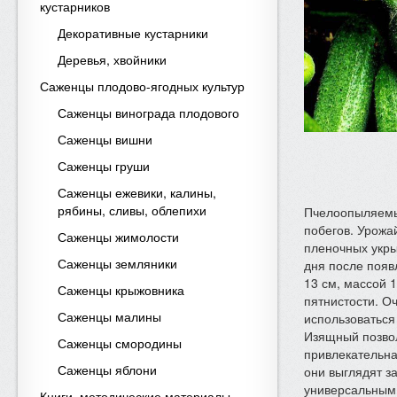
кустарников
Декоративные кустарники
Деревья, хвойники
Саженцы плодово-ягодных культур
Саженцы винограда плодового
Саженцы вишни
Саженцы груши
Саженцы ежевики, калины,
рябины, сливы, облепихи
Пчелоопыляемый
побегов. Урожай
Саженцы жимолости
пленочных укры
Саженцы земляники
дня после появ
13 см, массой 1
Саженцы крыжовника
пятнистости. О
Саженцы малины
использоваться
Изящный позвол
Саженцы смородины
привлекательная
Саженцы яблони
они выглядят з
универсальным
Книги, методические материалы