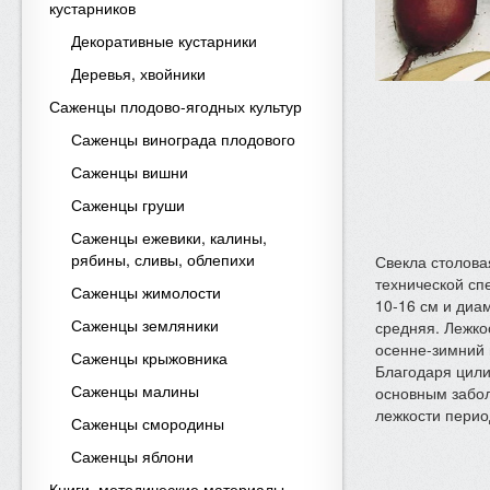
кустарников
Декоративные кустарники
Деревья, хвойники
Саженцы плодово-ягодных культур
Саженцы винограда плодового
Саженцы вишни
Саженцы груши
Саженцы ежевики, калины,
рябины, сливы, облепихи
Свекла столова
технической сп
Саженцы жимолости
10-16 см и диа
Саженцы земляники
средняя. Лежко
осенне-зимний
Саженцы крыжовника
Благодаря цили
Саженцы малины
основным забол
лежкости перио
Саженцы смородины
Саженцы яблони
Книги, методические материалы