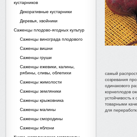
кустарников
Декоративные кустарники
Деревья, хвойники
Саженцы плодово-ягодных культур
Саженцы винограда плодового
Саженцы вишни
Саженцы груши
Саженцы ежевики, калины,
рябины, сливы, облепихи
самый распрост
созревания про
Саженцы жимолости
одинакового ра
Саженцы земляники
корнеплодов око
устойчивость к
Саженцы крыжовника
товарными каче
Саженцы малины
для переработк
Саженцы смородины
Саженцы яблони
Книги, методические материалы