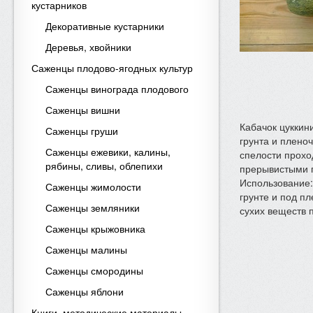
кустарников
Декоративные кустарники
Деревья, хвойники
Саженцы плодово-ягодных культур
Саженцы винограда плодового
Саженцы вишни
Кабачок цуккини
Саженцы груши
грунта и плено
Саженцы ежевики, калины,
спелости прохо
рябины, сливы, облепихи
прерывистыми п
Использование:
Саженцы жимолости
грунте и под п
Саженцы земляники
сухих веществ 
Саженцы крыжовника
Саженцы малины
Саженцы смородины
Саженцы яблони
Книги, методические материалы